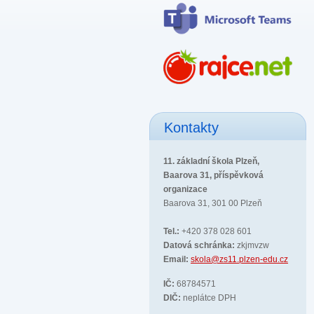
Kontakty
11. základní škola Plzeň,
Baarova 31, příspěvková
organizace
Baarova 31, 301 00 Plzeň
Tel.:
+420 378 028 601
Datová schránka:
zkjmvzw
Email:
skola@zs11.plzen-edu.cz
IČ:
68784571
DIČ:
neplátce DPH