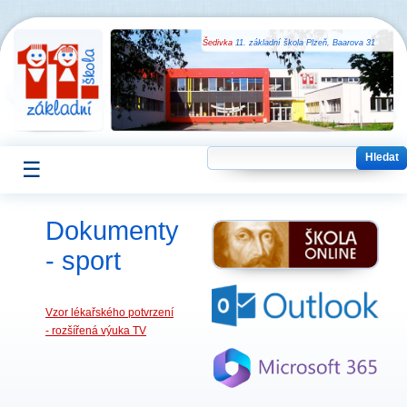
Šedivka
11. základní škola Plzeň, Baarova 31
☰
Dokumenty
- sport
Vzor lékařského potvrzení
- rozšířená výuka TV