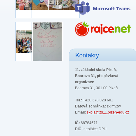
Kontakty
11. základní škola Plzeň,
Baarova 31, příspěvková
organizace
Baarova 31, 301 00 Plzeň
Tel.:
+420 378 028 601
Datová schránka:
zkjmvzw
Email:
skola@zs11.plzen-edu.cz
IČ:
68784571
DIČ:
neplátce DPH