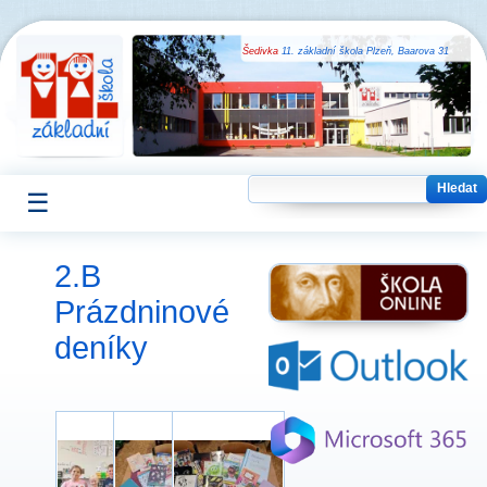
Šedivka
11. základní škola Plzeň, Baarova 31
☰
2.B
Prázdninové
deníky