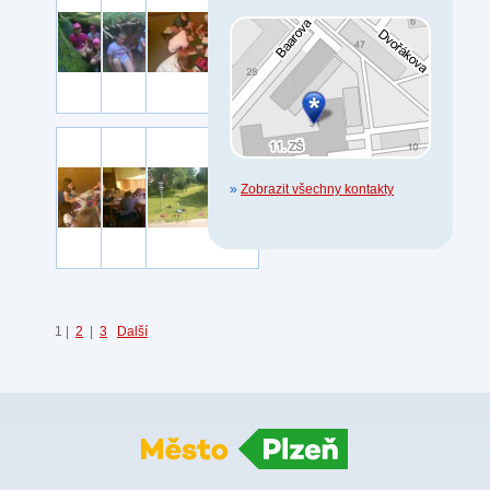
»
Zobrazit všechny kontakty
1
|
2
|
3
Další