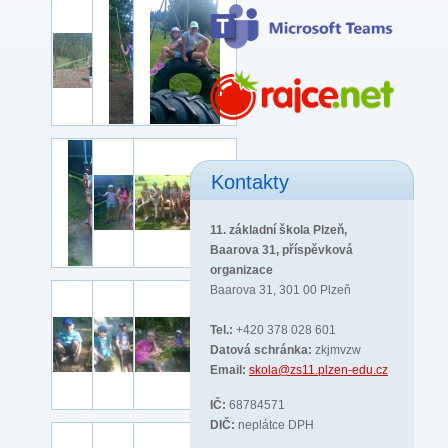
Kontakty
11. základní škola Plzeň,
Baarova 31, příspěvková
organizace
Baarova 31, 301 00 Plzeň
Tel.:
+420 378 028 601
Datová schránka:
zkjmvzw
Email:
skola@zs11.plzen-edu.cz
IČ:
68784571
DIČ:
neplátce DPH