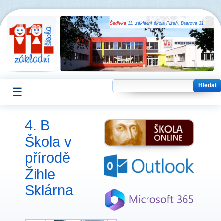
Šedivka
11. základní škola Plzeň, Baarova 31
☰
4. B
Škola v
přírodě
Žihle
Sklárna